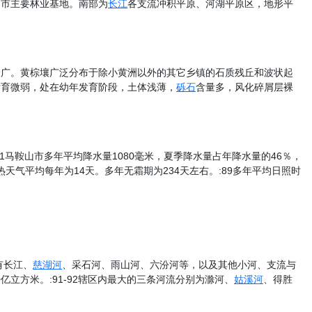
山市主要林业基地。南部为
长江
各支流冲积平原、河湖平原区，地形平
最广。黄棕壤广泛分布于除小黄洲以外的其它乡镇的石质残丘和波状起
发育微弱，处在幼年发育阶段，土体浅薄，
砾石
含量多，风化碎屑层裸
1马鞍山市多年平均降水量1080毫米，夏季降水量占年降水量的46％，
热天气平均每年为14天。多年无霜期为234天左右。:89多年平均日照时
有长江、
慈湖河
、采石河、雨山河、六汾河等，以及其他小河、支流与
亿立方米。:91-92辖区内最大的三条河流分别为滁河、
姑溪河
、得胜