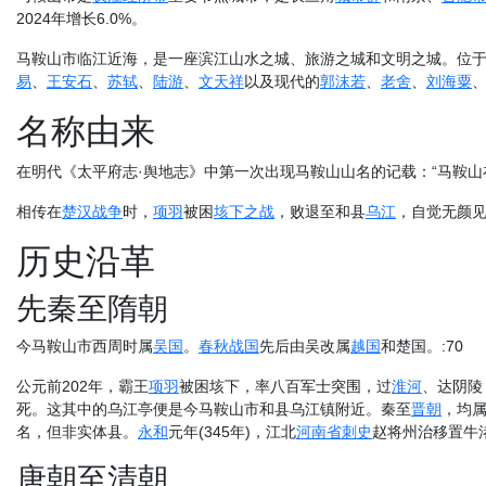
2024年增长6.0%。
马鞍山市临江近海，是一座滨江山水之城、旅游之城和文明之城。位
易
、
王安石
、
苏轼
、
陆游
、
文天祥
以及现代的
郭沫若
、
老舍
、
刘海粟
名称由来
在明代《太平府志·舆地志》中第一次出现马鞍山山名的记载：“马鞍山在
相传在
楚汉战争
时，
项羽
被困
垓下之战
，败退至和县
乌江
，自觉无颜
历史沿革
先秦至隋朝
今马鞍山市西周时属
吴国
。
春秋战国
先后由吴改属
越国
和楚国。:70
公元前202年，霸王
项羽
被困垓下，率八百军士突围，过
淮河
、达阴陵
死。这其中的乌江亭便是今马鞍山市和县乌江镇附近。秦至
晋朝
，均
名，但非实体县。
永和
元年(345年)，江北
河南省
刺史
赵将州治移置牛渚
唐朝至清朝