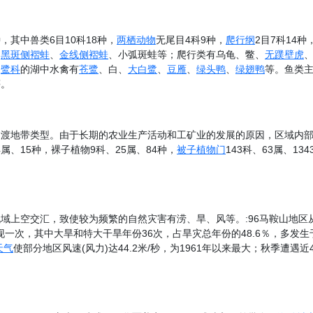
，其中兽类6目10科18种，
两栖动物
无尾目4科9种，
爬行纲
2目7科14种
、
黑斑侧褶蛙
、
金线侧褶蛙
、小弧斑蛙等；爬行类有乌龟、鳖、
无蹼壁虎
和
鹭科
的湖中水禽有
苍鹭
、白、
大白鹭
、
豆雁
、
绿头鸭
、
绿翅鸭
等。鱼类
等。
渡地带类型。由于长期的农业生产活动和工矿业的发展的原因，区域内部分原
4属、15种，裸子植物9科、25属、84种，
被子植物门
143科、63属、1
上空交汇，致使较为频繁的自然灾害有涝、旱、风等。:96马鞍山地区从公
出现一次，其中大旱和特大干旱年份36次，占旱灾总年份的48.6％，多发生
天气
使部分地区风速(风力)达44.2米/秒，为1961年以来最大；秋季遭遇