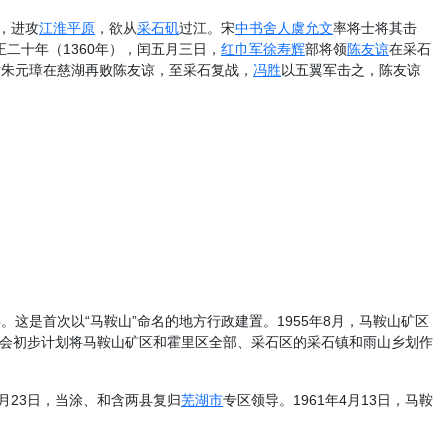
，进攻
江淮平原
，欲从
采石矶
过江。宋
中书舍人
虞允文
率将士将其击
二十年（1360年），闰五月三日，
红巾军
徐寿辉
部将领
陈友谅
在采石
后朱元璋在慈湖再败陈友谅，至采石复战，
冯胜
以五翼军击之，陈友谅
。这是首次以“马鞍山”命名的地方行政建置。1955年8月，马鞍山矿区
委员会初步计划将马鞍山矿区和霍里区全部、采石区的采石镇和雨山乡划作
3月23日，当涂、和含两县复归
芜湖市
专区领导。1961年4月13日，马鞍