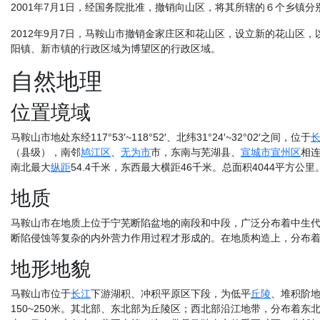
2001年7月1日，经国务院批准，撤销向山区，将其所辖的６个乡镇分
2012年9月7日，马鞍山市撤销金家庄区和花山区，设立新的花山区
阳镇、新市镇的行政区域为博望区的行政区域。
自然地理
位置境域
马鞍山市地处东经117°53′~118°52′、北纬31°24′~32°02′之间，位于
（县级），南邻
鸠江区
、
无为市
市，东南与芜湖县、
宣城市
宣州区
相
南北最大
纵距
54.4千米，东西最大横距46千米。总面积4044平方公里
地质
马鞍山市在地质上位于宁芜断陷盆地的南段和中段，广泛分布着中生
断陷侵蚀等复杂的内外营力作用过程才形成的。在地质构造上，分布
地形地貌
马鞍山市位于
长江
下游湖积、冲积平原区下段，为低平
丘陵
、堆积阶
150~250米。其北部、东北部为丘陵区；西北部沿江地带，分布着