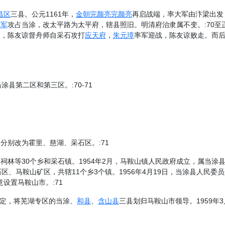
昌区
三县。公元1161年，
金朝
完颜亮
完颜亮
再启战端，率大军由汴梁出发
义军
攻占当涂，改太平路为太平府，辖县照旧。明清府治隶属不变。:70至正
日，陈友谅督舟师自采石攻打
应天府
，
朱元璋
率军迎战，陈友谅败走。而
涂县第二区和第三区。:70-71
名分别改为霍里、慈湖、采石区。:71
祠林等30个乡和采石镇。1954年2月，马鞍山镇人民政府成立，属当涂县
区、马鞍山矿区，共辖11个乡3个镇。1956年4月19日，当涂县人民
设置马鞍山市。:71
委决定，将芜湖专区的当涂、
和县
、
含山县
三县划归马鞍山市领导。1959年