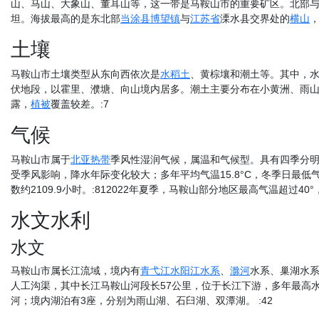
山、马山、大象山、董耳山等，这一带是马鞍山市的重要矿区。北部
坦。海拔最高的是东北部
当涂县
博望镇
与
江苏省
溧水县交界处的
横山
，
土壤
马鞍山市土壤类型从东向西依次是
水稻土
、黄棕壤和潮土等。其中，
伏地段，以霍里、濮塘、向山境内居多。潮土主要分布在小黄洲、雨
露，
植被
覆盖较差。:7
气候
马鞍山市属于
北亚热带
季风性湿润气候，属温和气候型。具有四季分
受季风影响，降水年际变化较大；多年平均气温15.8°C，冬季日最低气
数约2109.9小时。:812022年夏季，马鞍山部分地区最高气温超过40
水文水利
水文
马鞍山市属长江流域，境内有
青弋江
水阳江
水系
、
滁河
水系、巢湖水
人工沟渠，其中长江马鞍山河段长57公里，位于长江下游，多年最高水位平
河；境内湖泊有3座，分别为雨山湖、石臼湖、双潭湖。 :42