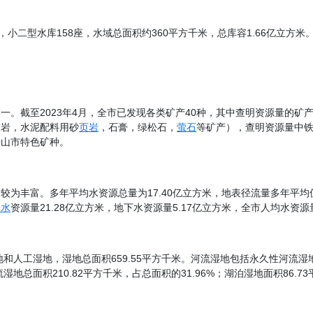
座，小二型水库158座，水域总面积约360平方千米，总库容1.66亿立
。截至2023年4月，全市已发现各类矿产40种，其中查明资源量的矿产
灰岩，水泥配料用砂
页岩
，石膏，绿松石，
萤石
等矿产），查明资源量中
鞍山市特色矿种。
为丰富。多年平均水资源总量为17.40亿立方米，地表径流量多年平均值为
表水
资源量21.28亿立方米，地下水资源量5.17亿立方米，全市人均水资源量
地和人工湿地，湿地总面积659.55平方千米。河流湿地包括永久性河流
积210.82平方千米，占总面积的31.96%；湖泊湿地面积86.73平方千米