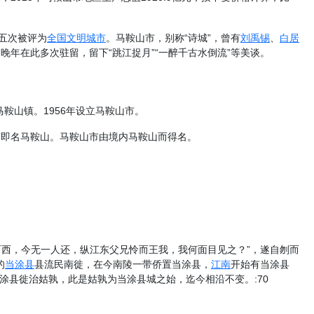
五次被评为
全国文明城市
。马鞍山市，别称“诗城”，曾有
刘禹锡
、
白居
晚年在此多次驻留，留下“跳江捉月”“一醉千古水倒流”等美谈。
鞍山镇。1956年设立马鞍山市。
山即名马鞍山。马鞍山市由境内马鞍山而得名。
而西，今无一人还，纵江东父兄怜而王我，我何面目见之？”，遂自刎而
的
当涂县
县流民南徙，在今南陵一带侨置当涂县，
江南
开始有当涂县
涂县徙治姑孰，此是姑孰为当涂县城之始，迄今相沿不变。:70