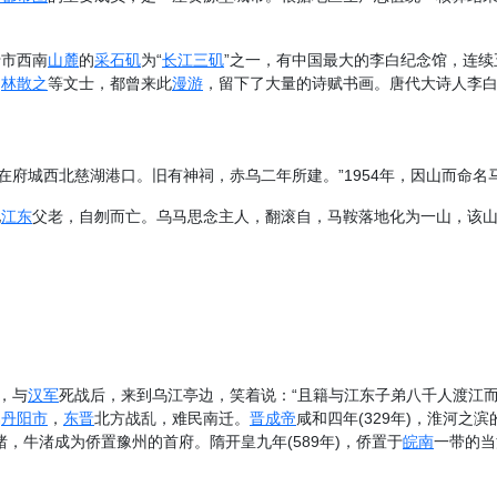
于市西南
山麓
的
采石矶
为“
长江三矶
”之一，有中国最大的李白纪念馆，连续
、
林散之
等文士，都曾来此
漫游
，留下了大量的诗赋书画。唐代大诗人李白
府城西北慈湖港口。旧有神祠，赤乌二年所建。”1954年，因山而命名马
见
江东
父老，自刎而亡。乌马思念主人，翻滚自，马鞍落地化为一山，该
，与
汉军
死战后，来到乌江亭边，笑着说：“且籍与江东子弟八千人渡江
属
丹阳市
，
东晋
北方战乱，难民南迁。
晋成帝
咸和四年(329年)，淮河之滨
，牛渚成为侨置豫州的首府。隋开皇九年(589年)，侨置于
皖南
一带的当