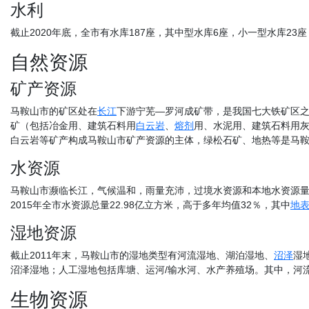
水利
截止2020年底，全市有水库187座，其中型水库6座，小一型水库23
自然资源
矿产资源
马鞍山市的矿区处在
长江
下游宁芜—罗河成矿带，是我国七大铁矿区之一
矿（包括冶金用、建筑石料用
白云岩
、
熔剂
用、水泥用、建筑石料用
白云岩等矿产构成马鞍山市矿产资源的主体，绿松石矿、地热等是马
水资源
马鞍山市濒临长江，气候温和，雨量充沛，过境水资源和本地水资源量较
2015年全市水资源总量22.98亿立方米，高于多年均值32％，其中
地
湿地资源
截止2011年末，马鞍山市的湿地类型有河流湿地、湖泊湿地、
沼泽
湿
沼泽湿地；人工湿地包括库塘、运河/输水河、水产养殖场。其中，河流湿地总面
生物资源