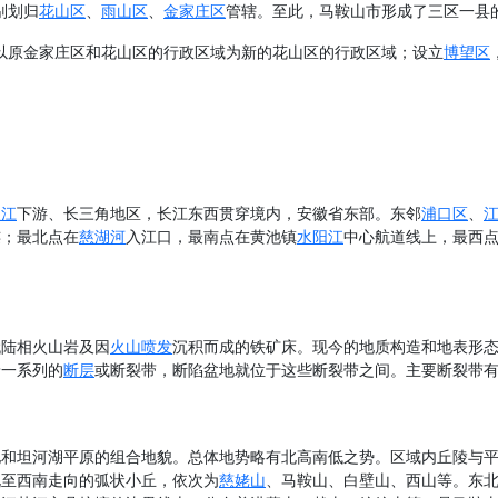
别划归
花山区
、
雨山区
、
金家庄区
管辖。至此，马鞍山市形成了三区一县
，以原金家庄区和花山区的行政区域为新的花山区的行政区域；设立
博望区
长江
下游、长三角地区，长江东西贯穿境内，安徽省东部。东邻
浦口区
、
连；最北点在
慈湖河
入江口，最南点在黄池镇
水阳江
中心航道线上，最西
。
代陆相火山岩及因
火山喷发
沉积而成的铁矿床。现今的地质构造和地表形
着一系列的
断层
或断裂带，断陷盆地就位于这些断裂带之间。主要断裂带有
地和坦河湖平原的组合地貌。总体地势略有北高南低之势。区域内丘陵与
东北至西南走向的弧状小丘，依次为
慈姥山
、马鞍山、白壁山、西山等。东北