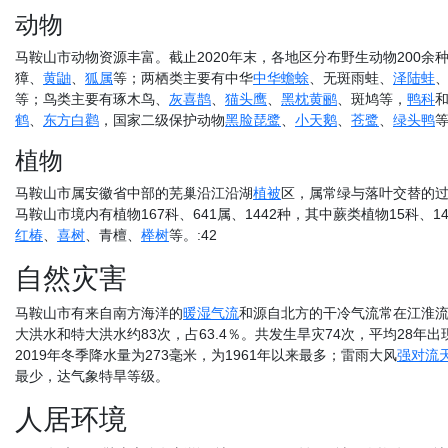
动物
马鞍山市动物资源丰富。截止2020年末，各地区分布野生动物200余种
獐、
黄鼬
、
狐属
等；两栖类主要有中华
中华蟾蜍
、无斑雨蛙、
泽陆蛙
等；鸟类主要有琢木鸟、
灰喜鹊
、
猫头鹰
、
黑枕黄鹂
、斑鸠等，
鸭科
鹤
、
东方白鹳
，国家二级保护动物
黑脸琵鹭
、
小天鹅
、
苍鹭
、
绿头鸭
植物
马鞍山市属安徽省中部的芜巢沿江沿湖
植被
区，属常绿与落叶交替的过
马鞍山市境内有植物167科、641属、1442种，其中蕨类植物15科、1
红椿
、
喜树
、青檀、
榉树
等。:42
自然灾害
马鞍山市有来自南方海洋的
暖湿气流
和源自北方的干冷气流常在江淮流域
大洪水和特大洪水约83次，占63.4％。共发生旱灾74次，平均28年
2019年冬季降水量为273毫米，为1961年以来最多；雷雨大风
强对流
最少，达气象特旱等级。
人居环境