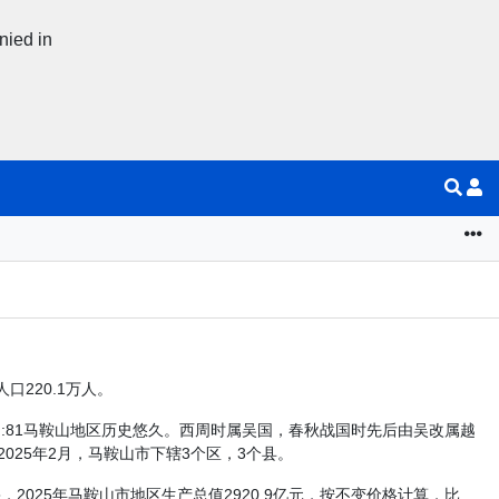
nied in
220.1万人。
:81马鞍山地区历史悠久。西周时属吴国，春秋战国时先后由吴改属越
025年2月，马鞍山市下辖3个区，3个县。
025年马鞍山市地区生产总值2920.9亿元，按不变价格计算，比