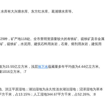
方米。水库有大兴塘水库、东方红水库、葛浦塘水库等。
29种，矿产地118处。全市查明资源量较大的有铁矿、硫铁矿及非金属
铁矿，硫铁矿，水泥用、建筑石料用灰岩，石膏、熔剂用灰岩，建筑用
15.55亿立方米，浅层
地下水
蕴藏量多年平均值为4.44亿立方米。
1016立方米。:7
湿地、洪泛平原湿地；湖泊湿地为永久性淡水湖泊湿地；沼泽湿地为草本
，占13.15%；人工湿地344.67平方千米，占52.26%。:8