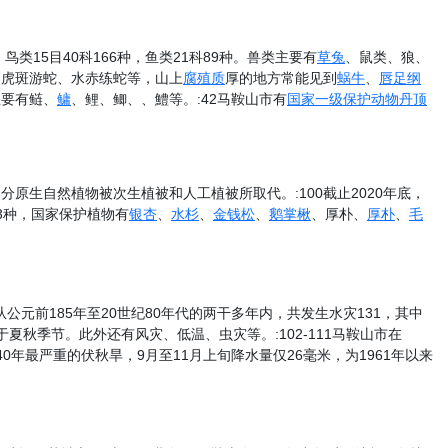
，鸟类15目40科166种，鱼类21科89种。兽类主要有
草兔
、鼠类、狼、
、虎斑游蛇、水赤练蛇等，山上
腐殖质
厚的地方常能见到
蜗牛
、
唇足纲
主要有鲢、
鳙
、鲤、鲫、、鱧等。:42马鞍山市有
国家一级保护动物
丹顶
生自然植物被次生植被和人工植被所取代。:100截止2020年底，
343种，国家保护植物有
银杏
、
水杉
、
金钱松
、
鹅掌楸
、厚朴、
厚朴
、
毛
元前185年至20世纪80年代的两干多年内，共发生水灾131，其中
于夏秋季节。此外还有风灾、低温、虫灾等。:102-111马鞍山市在
近40年最严重的伏秋旱，9月至11月上旬降水量仅26毫米，为1961年以来