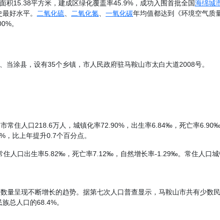
面积15.38平方米，建成区绿化覆盖率45.9%，成功入围首批全国
海绵城
史最好水平。
二氧化硫
、
二氧化氮
、
一氧化碳
年均值都达到《环境空气质
0%。
、当涂县，设有35个乡镇，市人民政府驻马鞍山市太白大道2008号。
人口218.6万人，城镇化率72.90%，出生率6.84‰，死亡率6.90‰。
39%，比上年提升0.7个百分点。
住人口出生率5.82‰，死亡率7.12‰，自然增长率-1.29‰。常住人口城
量呈现不断增长的趋势。据第七次人口普查显示，马鞍山市共有少数民族158
族总人口的68.4%。