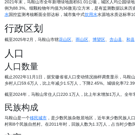
2021年末，马鞍山市全年新增绿地面积61.01公顷，城区人均公园绿地
例为88.3%。细颗粒物年均值为36微克/立方米，是有监测数据以来历
水
国控监测考核断面全部达标，城市集中式
饮用水
水源地水质达标率10
行政区划
截至2025年2月，马鞍山市辖
花山区
、
雨山区
、
博望区
、
含山县
、
和县
人口
人口数量
截止2022年11月1日，据安徽省省人口变动情况抽样调查显示，马鞍山市常住
乡村人口59.6万人，比上年减少1.5万人，下降2.45%。城镇化率72.
截至2024年，马鞍山常住人口220.1万人，比上年末增加1万人。全年常
民族构成
马鞍山是一个
移民城市
，是少数民族杂散居地区，近年来少数民族人口数
村和8个民族自然村。在2011年时，回族人数为1.3万人，占当时少数民