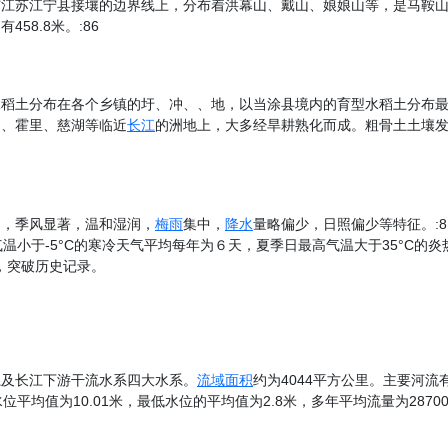
与江苏江宁县接壤的边界线上，分布着洪幕山、戴山、娘娘山等，是马鞍
有458.8米。:86
水稻土分布在各个乡镇的圩、冲、、地，以当涂县境内的育型水稻土分布
山、霍里、慈湖等临近
长江
的洲地上，大多经旱耕熟化而成。粗骨土土壤
明，季风显著，温和湿润，
梅雨
集中，
降水
量略偏少，日照偏少等特征。:8
温小于-5°C的寒冷天气平均每年为６天，夏季日最高气温大于35°C的炎
°，突破历史记录。
系及长江下游干流水系四大水系。
流域面积
约为4044平方公里。主要河流
均值为10.01米，最低水位的平均值为2.8米，多年平均流量为28700