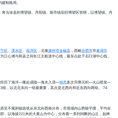
的建制格局。
，将当涂县的博望镇、丹阳镇、新市镇划归博望区管辖，以博望镇、丹
江宁区
、
溧水区
、
高淳区
，北接
滁州市
全椒县
，西毗
合肥市
市
巢湖市
点为江心洲与和县之间长江主航道中心线，最东点处于石臼湖中心线，
态经历了海洋—隆起成陆—海水入浸—
地壳
多次升降沉积—火山喷发—
3组，以北北东向一组最重要，其次是北西向和近东西向两组。:74
平原呈不规则锯齿状从东北向西南分布，市境域内山势较平缓，平均在
部，以海拔221米的大黄山为中心，分布着一系列间断的山丘，如烤